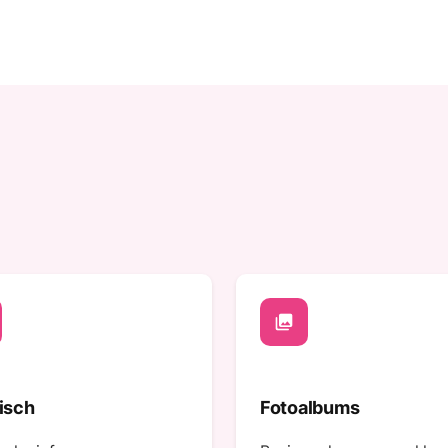
photo_library
isch
Fotoalbums