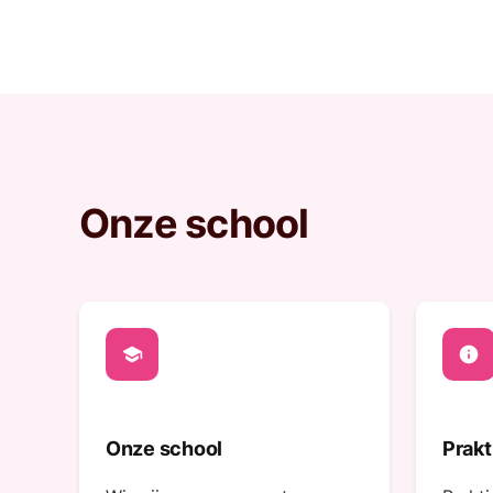
Onze school
school
info
Onze school
Prakt