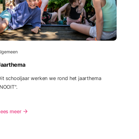
Algemeen
Jaarthema
it schooljaar werken we rond het jaarthema
NOOIT".
Lees meer
arrow_forward