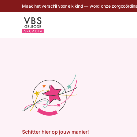
Maak het verschil voor elk kind — word onze zorgcoördina
Schitter hier op jouw manier!