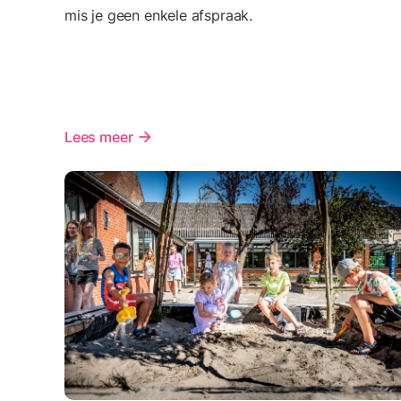
mis je geen enkele afspraak.
Lees meer
arrow_forward