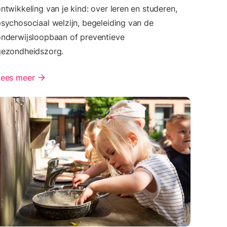
ntwikkeling van je kind: over leren en studeren,
sychosociaal welzijn, begeleiding van de
nderwijsloopbaan of preventieve
gezondheidszorg.
Lees meer
arrow_forward