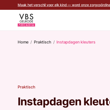
Maak het verschil voor elk kind — word onze zorgcoördina
Home
/
Praktisch
/
Instapdagen kleuters
Praktisch
Instapdagen kleut