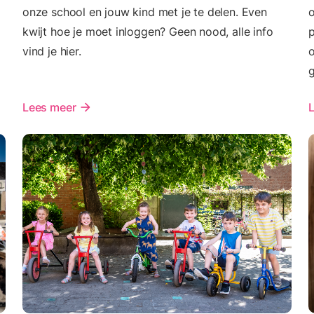
onze school en jouw kind met je te delen. Even
o
kwijt hoe je moet inloggen? Geen nood, alle info
p
vind je hier.
o
Lees meer
arrow_forward