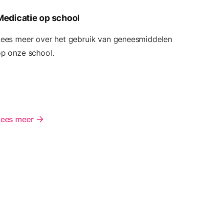
Medicatie op school
Lees meer over het gebruik van geneesmiddelen
p onze school.
Lees meer
arrow_forward